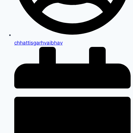
chhattisgarhvaibhav