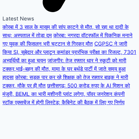
Latest News
कोरबा में 3 साल के मासूम की सांप काटने से मौत, सो रहा था दादी के
साथ; अस्पताल में तोड़ा दम
कोरबा: नगरदा वॉटरफॉल में पिकनिक मनाने
गए युवक की फिसलन भरी चट्टान से गिरकर मौत
CGPSC ने जारी
किया SI, सूबेदार और प्लाटून कमांडर प्रारंभिक परीक्षा का रिजल्ट, 7301
अभ्यर्थियों का हुआ चयन
जांजगीर: तेज रफ्तार थार ने स्कूटी को मारी
टक्कर,भाई-बहन की मौत, मामा के घर बर्थडे पार्टी में जाते समय हुआ
हादसा
कोरबा: सड़क पार कर रहे शिक्षक को तेज रफ़्तार बाइक ने मारी
टक्कर, मौके पर ही मौत
छत्तीसगढ़: 500 करोड़ रुपए के AI मिशन को
मंजूरी, BEML का भारी मशीनरी प्लांट लगेगा, पॉवर जनरेशन कंपनी
स्टॉक एक्सचेंज में होगी लिस्टेड; कैबिनेट की बैठक में लिए गए निर्णय