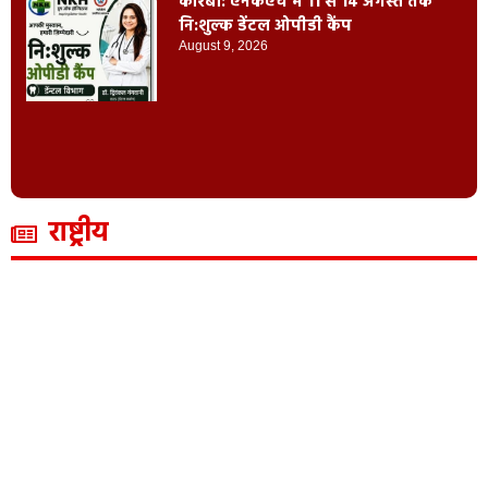
कोरबा: एनकेएच में 11 से 14 अगस्त तक
नि:शुल्क डेंटल ओपीडी कैंप
August 9, 2026
राष्ट्रीय