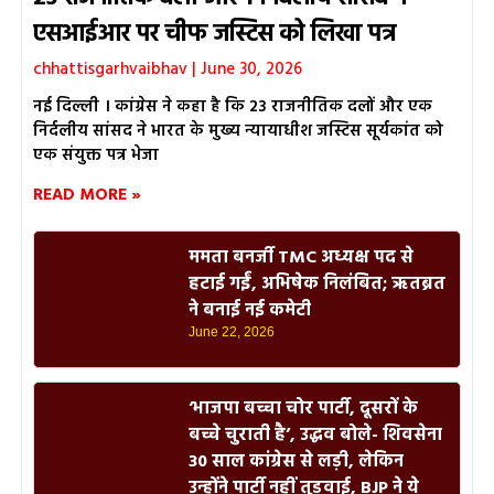
एसआईआर पर चीफ जस्टिस को लिखा पत्र
chhattisgarhvaibhav
June 30, 2026
नई दिल्ली । कांग्रेस ने कहा है कि 23 राजनीतिक दलों और एक
निर्दलीय सांसद ने भारत के मुख्य न्यायाधीश जस्टिस सूर्यकांत को
एक संयुक्त पत्र भेजा
READ MORE »
ममता बनर्जी TMC अध्यक्ष पद से
हटाई गईं, अभिषेक निलंबित; ऋतब्रत
ने बनाई नई कमेटी
June 22, 2026
‘भाजपा बच्चा चोर पार्टी, दूसरों के
बच्चे चुराती है’, उद्धव बोले- शिवसेना
30 साल कांग्रेस से लड़ी, लेकिन
उन्होंने पार्टी नहीं तुड़वाई, BJP ने ये