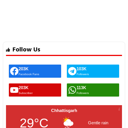
Follow Us
203K
103K
Facebook Fans
Followers
203K
113K
Subscriber
Followers
Chhattisgarh
29°C
Gentle rain