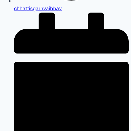
chhattisgarhvaibhav