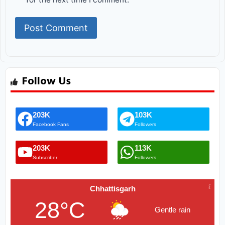
Follow Us
203K
103K
Facebook Fans
Followers
203K
113K
Subscriber
Followers
Chhattisgarh
28°C
Gentle rain