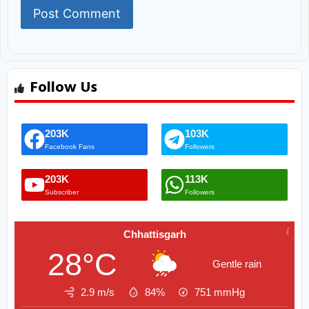
Follow Us
203K
103K
Facebook Fans
Followers
203K
113K
Subscriber
Followers
Chhattisgarh
28°C
Gentle rain
2.9 m/s
84%
751
mmHg