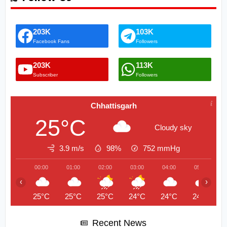
203K
103K
Facebook Fans
Followers
203K
113K
Subscriber
Followers
Chhattisgarh
25°C
Cloudy sky
3.9 m/s
98%
752
mmHg
00:00
01:00
02:00
03:00
04:00
05:00
‹
›
25°C
25°C
25°C
24°C
24°C
24°C
Recent News