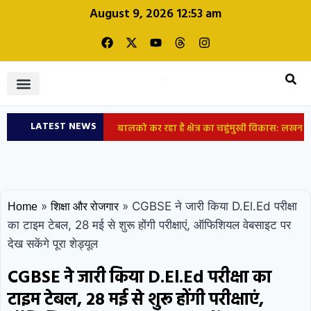
August 9, 2026 12:53 am
LATEST NEWS
बालको कर रहा है क्षेत्र का चहुंमुखी विकास: लखन
शिक्षा और रोजगार
लाल देवांगन
छत्तीसगढ़: 24 IFS अधिकारियों
का तबादला, कई जिलों के DCF और CCF बदले; देखें
»
»
CGBSE ने जारी किया D.El.Ed परीक्षा
Home
शिक्षा और रोजगार
लिस्ट
कोरबा: अधेड़ को बदमाशों ने मारपीट
का टाइम टेबल, 28 मई से शुरू होंगी परीक्षाएं, ऑफिशियल वेबसाइट पर
देख सकेंगे पूरा शेड्यूल
कर अहिरन नदी में फेंका, 10 हजार लूटे; लकड़ी के सहारे
CGBSE ने जारी किया D.El.Ed परीक्षा का
बची जान, पुलिस जांच में जुटी
कोरबा में 6
टाइम टेबल, 28 मई से शुरू होंगी परीक्षाएं,
फीट का सबसे छोटा किंग कोबरा मिला, बाथरूम में