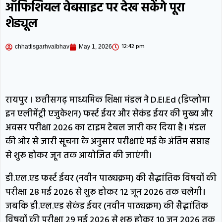
ऑफिशियल वेबसाइट पर देख सकेंगे पूरा
छिपा था, रेस्क्यू टीम ने पकड़ा
कोरबा: खेत में
शेड्यूल
काम करने पहुंचे किसान तो उड़े होश, कीचड़ में बैठा
12:42 pm
chhattisgarhvaibhav
May 1, 2026
मिला मगरमच्छ; ग्रामीणों ने जाल से बांधा
छत्तीसगढ़: भगवान शिव को लेकर आपत्तिजनक
रायपुर । छत्तीसगढ़ माध्यमिक शिक्षा मंडल ने D.El.Ed (डिप्लोमा
टिप्पणी, हिंदू संगठनों का हंगामा; क्रिश्चियन फोरम का
इन एलीमेंट्री एजुकेशन) फर्स्ट ईयर और सेकंड ईयर की मुख्य और
नेता अरेस्ट
अवसर परीक्षा 2026 का टाइम टेबल जारी कर दिया है। मंडल
की ओर से जारी सूचना के अनुसार परीक्षाएं मई के अंतिम सप्ताह
से शुरू होकर जून तक आयोजित की जाएंगी।
डी.एल.एड फर्स्ट ईयर (नवीन पाठ्यक्रम) की सैद्धांतिक विषयों की
परीक्षा 28 मई 2026 से शुरू होकर 12 जून 2026 तक चलेगी।
जबकि डी.एल.एड सेकंड ईयर (नवीन पाठ्यक्रम) की सैद्धांतिक
विषयों की परीक्षा 29 मई 2026 से शुरू होकर 10 जून 2026 तक