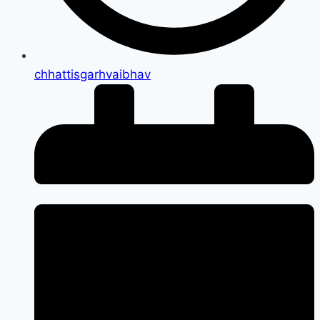
chhattisgarhvaibhav