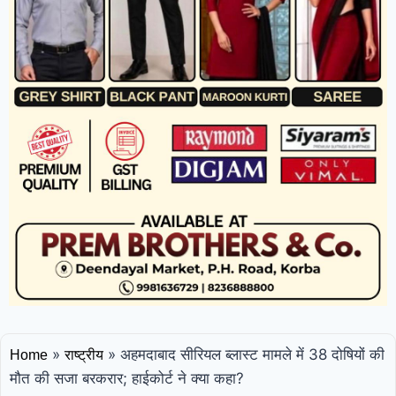
बेकाबू होकर 100 फीट नीचे सड़क पर गिरी बस, 10
लोगों की मौत की सूचना
कोरबा: हाथियों को
देखने उमड़ी भीड़, सेल्फी-वीडियो के चक्कर में युवक
घायल, वन विभाग ने किया अलर्ट
छत्तीसगढ़: 5
IAS अफसरों की नई पदस्थापना, राज्य सरकार ने जारी
किया आदेश
»
»
अहमदाबाद सीरियल ब्लास्ट मामले में 38 दोषियों की
Home
राष्ट्रीय
मौत की सजा बरकरार; हाईकोर्ट ने क्या कहा?