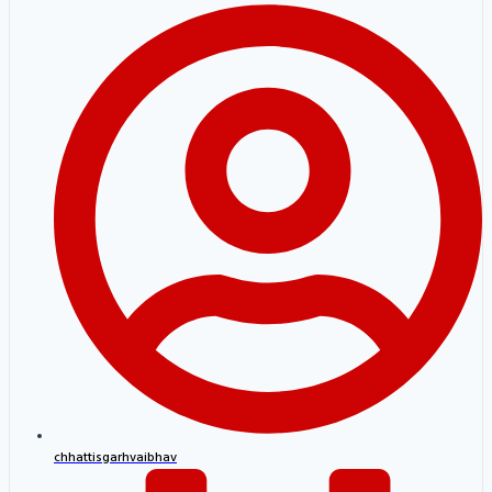
chhattisgarhvaibhav