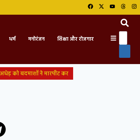
धर्म
मनोरंजन
शिक्षा और रोजगार
अधेड़ को बदमाशों ने मारपीट कर
 सबसे छोटा किंग कोबरा मिला,
बैठा मिला मगरमच्छ; ग्रामीणों ने
न फोरम का नेता अरेस्ट