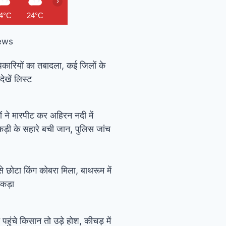
›
4°C
24°C
24°C
24°C
24°C
24°C
24°C
24
ews
कारियों का तबादला, कई जिलों के
खें लिस्ट
ं ने मारपीट कर अहिरन नदी में
कड़ी के सहारे बची जान, पुलिस जांच
े छोटा किंग कोबरा मिला, बाथरूम में
पकड़ा
पहुंचे किसान तो उड़े होश, कीचड़ में