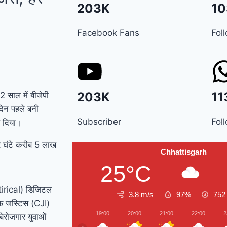
203K
10
Facebook Fans
Fol
203K
11
 साल में बीजेपी
दिन पहले बनी
Subscriber
Fol
र दिया।
र घंटे करीब 5 लाख
Chhattisgarh
25°C
atirical) डिजिटल
3.8 m/s
97%
75
ीफ जस्टिस (CJI)
19:00
20:00
21:00
22:00
2
 बेरोजगार युवाओं