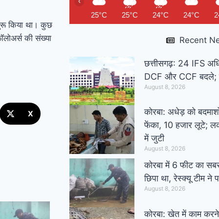
‹
25°C
25°C
24°C
24°C
2
शुरू किया था। कुछ
फॉलोअर्स की संख्या
Recent N
छत्तीसगढ़: 24 IFS अधि
DCF और CCF बदले; दे
August 8, 2026
कोरबा: अधेड़ को बदमाशो
X
फेंका, 10 हजार लूटे; ल
में जुटी
August 8, 2026
कोरबा में 6 फीट का सबस
छिपा था, रेस्क्यू टीम ने 
August 8, 2026
कोरबा: खेत में काम करने 