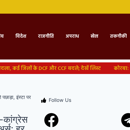
्रीय
विदेश
राजनीति
अपराध
खेल
तकनीकी
ादला, कई जिलों के DCF और CCF बदले; देखें लिस्ट
कोरबा: 
 के सहारे बची जान, पुलिस जांच में जुटी
कोरबा में 6 फीट का
कोरबा: खेत में काम करने पहुंचे किसान तो उड़े होश, कीचड़ में 
 पछाड़ा, इंस्टा पर
Follow Us
 को लेकर आपत्तिजनक टिप्पणी, हिंदू संगठनों का हंगामा; क्रिश्चिय
सड़क पर गिरी बस, 10 लोगों की मौत की सूचना
-कांग्रेस
अर्स; हर