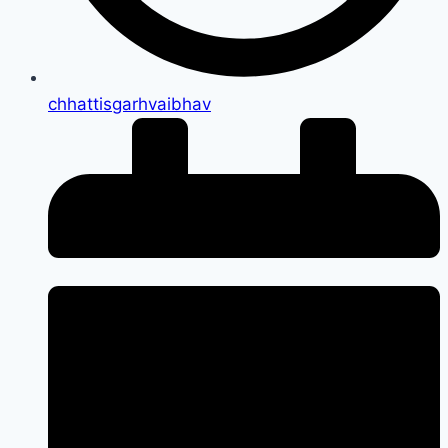
chhattisgarhvaibhav