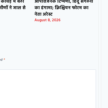
कीचड़ में बैठा
आपत्तिजनक टिप्पणी, हिंदू संगठनों
मीणों ने जाल से
का हंगामा; क्रिश्चियन फोरम का
नेता अरेस्ट
August 8, 2026
ked
*