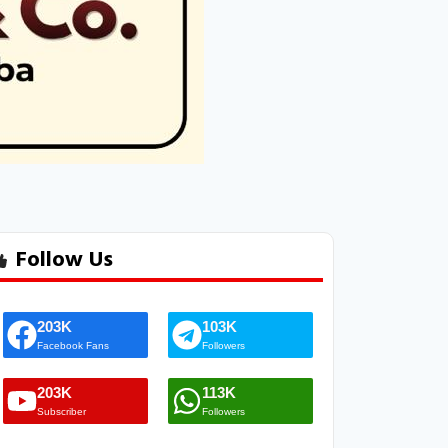
Follow Us
203K
103K
Facebook Fans
Followers
203K
113K
Subscriber
Followers