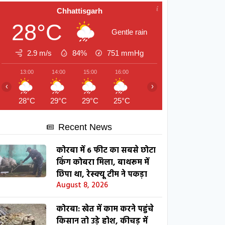
Chhattisgarh
28°C
Gentle rain
2.9 m/s
84%
751
mmHg
13:00
14:00
15:00
16:00
17:00
18:00
19:00
‹
›
28°C
29°C
29°C
25°C
25°C
25°C
25°C
Recent News
कोरबा में 6 फीट का सबसे छोटा
किंग कोबरा मिला, बाथरूम में
छिपा था, रेस्क्यू टीम ने पकड़ा
August 8, 2026
कोरबा: खेत में काम करने पहुंचे
किसान तो उड़े होश, कीचड़ में