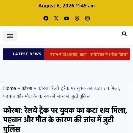
August 6, 2026 11:45 am
LATEST NEWS
ईरान ने दी धमकी, कहा- ‘अमेरिका ने अटैक किया
शिक्षा और रोजगार
तो पूरे इलाके के एनर्जी ठिकानों को बनाएंगे
निशाना’
कोरबा में हुड़दंग मचाने वाले बाइकर्स
»
»
कोरबा: रेलवे ट्रैक पर युवक का कटा शव मिला,
Home
कोरबा
गिरोह पर कड़ी कार्रवाई, पुलिस ने कान पकड़कर
पहचान और मौत के कारण की जांच में जुटी पुलिस
मंगवाई माफी, भेजे गये जेल
छत्तीसगढ़: प्रदेश में
कोरबा: रेलवे ट्रैक पर युवक का कटा शव मिला,
पहचान और मौत के कारण की जांच में जुटी
99.2 प्रतिशत रिकॉर्ड बारिश, सारंगढ़-बिलाईगढ़ में
पुलिस
सबसे ज्यादा,सरगुजा-सुकमा में कम बरसे बदरा