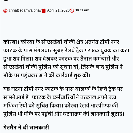
10:13 am
कोरबा में 3 साल के मासूम की सांप काटने से मौत,
chhattisgarhvaibhav
April 21, 2026
सो रहा था दादी के साथ; अस्पताल में तोड़ा दम
कोरबा: नगरदा वॉटरफॉल में पिकनिक मनाने गए
कोरबा। कोरबा के सीएसईबी चौकी क्षेत्र अंतर्गत टीपी नगर
युवक की फिसलन भरी चट्टान से गिरकर मौत
फाटक के पास मंगलवार सुबह रेलवे ट्रैक पर एक युवक का कटा
हुआ शव मिला। शव देखकर फाटक पर तैनात कर्मचारी और
CGPSC ने जारी किया SI, सूबेदार और प्लाटून
सीएसईबी चौकी पुलिस को सूचना दी, जिसके बाद पुलिस ने
मौके पर पहुंचकर आगे की कार्रवाई शुरू की।
कमांडर प्रारंभिक परीक्षा का रिजल्ट, 7301 अभ्यर्थियों
का हुआ चयन
यह घटना टीपी नगर फाटक के पास बालकों के रेलवे ट्रैक पर
सामने आई है। फाटक के कर्मचारियों ने तत्काल अपने उच्च
अधिकारियों को सूचित किया। कोरबा रेलवे आरपीएफ की
पुलिस भी मौके पर पहुंची और घटनाक्रम की जानकारी जुटाई।
गेटमैन ने दी जानकारी