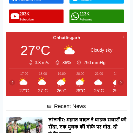
203K
113K
Subscriber
Followers
Chhattisgarh
27°C
Cloudy sky
3.8 m/s
86%
750
mmHg
17:00
18:00
19:00
20:00
21:00
22:00
‹
›
27°C
27°C
26°C
26°C
25°C
25°C
Recent News
जांजगीर: अज्ञात वाहन ने बाइक सवारों को
रौंदा, एक युवक की मौके पर मौत, दो