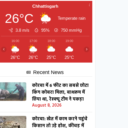
Chhattisgarh
26°C
Temperate rain
3.8 m/s
95%
750
mmHg
16:00
17:00
18:00
19:00
20:00
21:00
22:00
‹
›
26°C
26°C
25°C
25°C
25°C
24°C
24°C
Recent News
कोरबा में 6 फीट का सबसे छोटा
किंग कोबरा मिला, बाथरूम में
छिपा था, रेस्क्यू टीम ने पकड़ा
August 8, 2026
कोरबा: खेत में काम करने पहुंचे
किसान तो उड़े होश, कीचड़ में