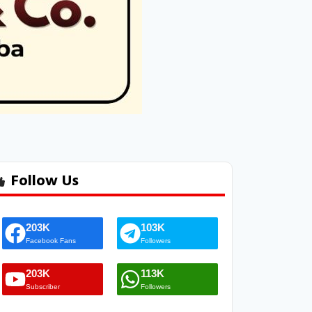
Follow Us
203K
103K
Facebook Fans
Followers
203K
113K
Subscriber
Followers