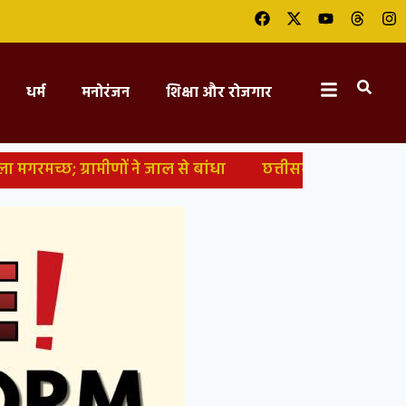
धर्म
मनोरंजन
शिक्षा और रोजगार
ामीणों ने जाल से बांधा
छत्तीसगढ़: भगवान शिव को लेकर आपत्ति