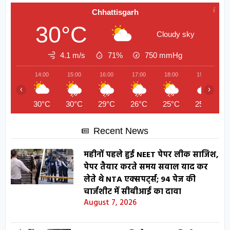
Chhattisgarh
30°C
Cloudy sky
4.1 m/s
71%
750
mmHg
14:00
15:00
16:00
17:00
18:00
19:00
‹
›
30°C
30°C
29°C
26°C
25°C
25°C
Recent News
महीनों पहले हुई NEET पेपर लीक साजिश,
पेपर तैयार करते समय सवाल याद कर
लेते थे NTA एक्सपर्ट्स; 94 पेज की
चार्जशीट में सीबीआई का दावा
August 7, 2026