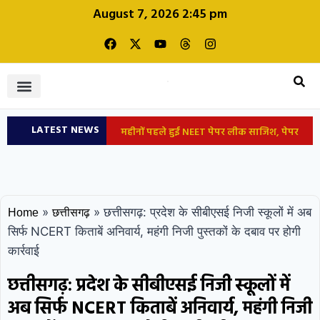
August 7, 2026 2:45 pm
LATEST NEWS
महीनों पहले हुई NEET पेपर लीक साजिश, पेपर
शिक्षा और रोजगार
तैयार करते समय सवाल याद कर लेते थे NTA
एक्सपर्ट्स; 94 पेज की चार्जशीट में सीबीआई का
»
»
छत्तीसगढ़: प्रदेश के सीबीएसई निजी स्कूलों में अब
Home
छत्तीसगढ़
दावा
पटना: युवक की मौत पर भड़की भीड़,
सिर्फ NCERT किताबें अनिवार्य, महंगी निजी पुस्तकों के दबाव पर होगी
कार्रवाई
बस समेत 10 वाहन फूंके, पुलिस चौकी में लगाई
छत्तीसगढ़: प्रदेश के सीबीएसई निजी स्कूलों में
आग
छत्तीसगढ़: सीएम साय आज जारी करेंगे
अब सिर्फ NCERT किताबें अनिवार्य, महंगी निजी
महतारी वंदन योजना की 30वीं किस्त
जल्द