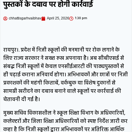
पुस्तकों के दबाव पर होगी कार्रवाई
खत्म हो सकती है अमेरिका-ईरान जंग, हूती विद्रोहियों
1:30 pm
chhattisgarhvaibhav
April 25, 2026
का यमन में मिसाइल और ड्रोन अटैक, 30 सैनिकों की
मौत
छत्तीसगढ़: आज कोरबा समेत प्रदेश के इन
इलाकों में होगी बारिश; कल से कम हो सकती है
रायपुर।. प्रदेश में निजी स्कूलों की मनमानी पर रोक लगाने के
लिए राज्य सरकार ने सख्त रुख अपनाया है। अब सीबीएसई से
बारिश की गतिविधियां
आरएसएस प्रमुख
संबद्ध निजी स्कूलों में केवल एनसीईआरटी की पाठ्यपुस्तकों से
ही पढ़ाई कराना अनिवार्य होगा। अभिभावकों और छात्रों पर निजी
भागवत बोले- जेन-जी हमारी पीढ़ी से ज्यादा ईमानदार
प्रकाशकों की महंगी किताबें, वर्कबुक या विशेष दुकानों से
और देशभक्त, हमें उनकी बात समझनी चाहिए
सामग्री खरीदने का दबाव बनाने वाले स्कूलों पर कार्रवाई की
चेतावनी दी गई है।
मुख्य सचिव विकासशील ने स्कूल शिक्षा विभाग के अधिकारियों,
कलेक्टरों और जिला शिक्षा अधिकारियों को स्पष्ट निर्देश जारी कर
कहा है कि निजी स्कूलों द्वारा अभिभावकों पर अतिरिक्त आर्थिक