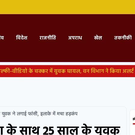
्रीय
विदेश
राजनीति
अपराध
खेल
तकनीकी
 सेल्फी-वीडियो के चक्कर में युवक घायल, वन विभाग ने किया अलर्ट
आदेश
राहुल ने कार की टंकी खोली, E20-पेट्रोल पर उठाए सवा
गीर: अज्ञात वाहन ने बाइक सवारों को रौंदा, एक युवक की मौके प
ौजूद रहने के निर्देश; FCRA बिल पर घमासान के आसार
महीनों
ुवक ने लगाई फांसी, इलाके में मचा हड़कंप
सपर्ट्स; 94 पेज की चार्जशीट में सीबीआई का दावा
ा के साथ 25 साल के युवक