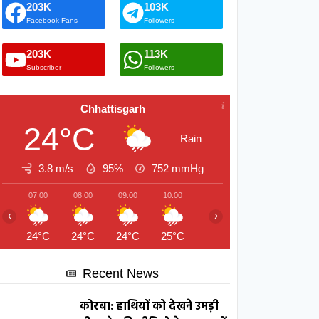
203K
103K
Facebook Fans
Followers
203K
113K
Subscriber
Followers
Chhattisgarh
24°C
Rain
3.8 m/s
95%
752
mmHg
07:00
08:00
09:00
10:00
11:00
12:00
13:00
‹
›
24°C
24°C
24°C
25°C
27°C
29°C
28°C
Recent News
कोरबा: हाथियों को देखने उमड़ी