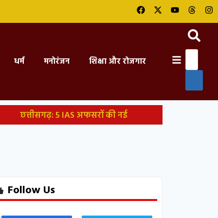
धर्म
मनोरंजन
शिक्षा और रोजगार
छत्तीसगढ़: 5 IAS अफसरों की नई
ल, कहा- ‘ये कार-स्कूटर खराब कर रहा; दाल में
र मौत, दो गंभीर घायल
कांग्रेस ने सांसदों को
 पहले हुई NEET पेपर लीक साजिश, पेपर तैयार
Follow Us