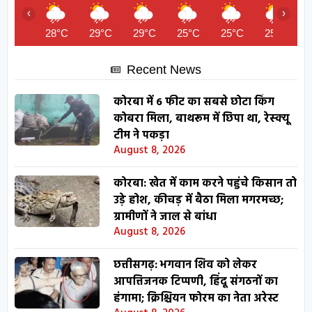
‹
›
28°C
29°C
29°C
25°C
25°C
25°C
Recent News
कोरबा में 6 फीट का सबसे छोटा किंग
कोबरा मिला, बाथरूम में छिपा था, रेस्क्यू
टीम ने पकड़ा
August 8, 2026
कोरबा: खेत में काम करने पहुंचे किसान तो
उड़े होश, कीचड़ में बैठा मिला मगरमच्छ;
ग्रामीणों ने जाल से बांधा
August 8, 2026
छत्तीसगढ़: भगवान शिव को लेकर
आपत्तिजनक टिप्पणी, हिंदू संगठनों का
हंगामा; क्रिश्चियन फोरम का नेता अरेस्ट