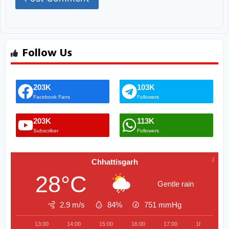
Follow Us
203K
103K
Facebook Fans
Followers
203K
113K
Subscriber
Followers
Chhattisgarh
28°C
Gentle rain
2.9 m/s
84%
751
mmHg
13:00
14:00
15:00
16:00
17:00
18:00