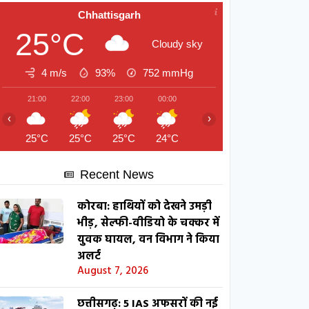
Chhattisgarh
25°C
Cloudy sky
4 m/s
93%
752
mmHg
21:00
22:00
23:00
00:00
01:00
02:00
03:00
‹
›
25°C
25°C
25°C
24°C
24°C
24°C
24°C
Recent News
कोरबा: हाथियों को देखने उमड़ी
भीड़, सेल्फी-वीडियो के चक्कर में
युवक घायल, वन विभाग ने किया
अलर्ट
August 7, 2026
छत्तीसगढ़: 5 IAS अफसरों की नई