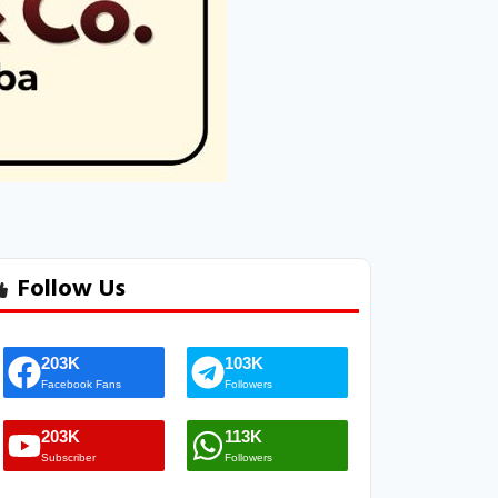
Follow Us
203K
103K
Facebook Fans
Followers
203K
113K
Subscriber
Followers