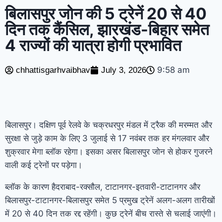
को होगी कारसेवा
कटघोरा में पहली बार मनोरोग एवं
बिलासपुर जोन की 5 ट्रेनें 20 से 40
दिन तक कैंसिल, झारखंड-बिहार समेत
त्वचा रोग विशेषज्ञों की नि:शुल्क ओपीडी 11 अगस्त
4 राज्यों की यात्रा होगी प्रभावित
को
कोरबा: एनकेएच में 11 से 14 अगस्त तक
नि:शुल्क डेंटल ओपीडी कैंप
‘Gen Z ऐसी ताकत है
9:58 am
chhattisgarhvaibhav
July 3, 2026
जिसे नजरअंदाज नहीं किया जा सकता’, इस्तीफे पर
धर्मेंद्र प्रधान ने तोड़ी चुप्पी
छत्तीसगढ़: प्रदेश में
बिलासपुर। दक्षिण पूर्व रेलवे के चक्रधरपुर मंडल में ट्रैक की मरम्मत और
आज भी बारिश का अलर्ट, बिजली गिरने की
सुरक्षा से जुड़े काम के लिए 3 जुलाई से 17 नवंबर तक हर मंगलवार और
चेतावनी; अगले 2 दिन जारी रहेगा बारिश का दौर
शुक्रवार मेगा ब्लॉक रहेगा। इसका असर बिलासपुर जोन से होकर गुजरने
वाली कई ट्रेनों पर पड़ेगा।
ब्लॉक के कारण हैदराबाद-रक्सौल, टाटानगर-इतवारी-टाटानगर और
बिलासपुर-टाटानगर-बिलासपुर समेत 5 प्रमुख ट्रेनें अलग-अलग तारीखों
में 20 से 40 दिन तक रद्द रहेंगी। कुछ ट्रेनें बीच रास्ते से चलाई जाएंगी।