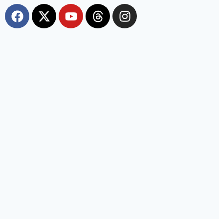
Most Viewed
कोरबा: हाथियों को देखने उमड़ी भीड़, सेल्फी-वीडियो के चक्कर में युवक
घायल, वन विभाग ने किया अलर्ट
chhattisgarhvaibhav
August 7, 2026
कोरबा । कोरबा में फसल तैयार होने के साथ ही हाथियों का आतंक फिर बढ़ गया है। लेकिन
इस बार हाथियों के साथ-साथ ग्रामीणों की लापरवाही भी खतरा बन रही है। कुदमुरा रेंज में
ग्रामीण हाथियों को भगाने और देखने के लिए अपनी जान जोखिम में डाल रहे हैं। वन विभाग
की बार-बार चेतावनी के
छत्तीसगढ़: 5 IAS अफसरों की नई पदस्थापना,
राज्य सरकार ने जारी किया आदेश
August 7, 2026
राहुल ने कार की टंकी खोली, E20-पेट्रोल पर