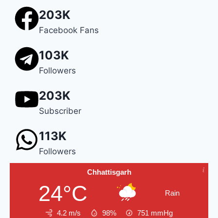
203K
Facebook Fans
103K
Followers
203K
Subscriber
113K
Followers
Chhattisgarh
24°C
Rain
4.2 m/s
98%
751
mmHg