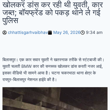
खोलकर डांस कर रही थी युवती, कार
सवाल, कहा- ‘ये कार-स्कूटर खराब कर रहा; दाल में
जब्त; बॉयफ्रेंड को पकड़ थाने ले गई
काला नहीं, पूरी दाल ही काली’
जांजगीर:
पुलिस
अज्ञात वाहन ने बाइक सवारों को रौंदा, एक युवक की
chhattisgarhvaibhav
May 26, 2026
9:34 am
मौके पर मौत, दो गंभीर घायल
कांग्रेस ने
सांसदों को जारी किया व्हिप; तीन दिन तक सदन में
मौजूद रहने के निर्देश; FCRA बिल पर घमासान के
बिलासपुर। एक कार सवार युवती ने खतरनाक तरीके से स्टंटबाजी की।
युवती चलती BMW कार की सनरूफ खोलकर डांस करती नजर आई,
आसार
महीनों पहले हुई NEET पेपर लीक
इसका वीडियो भी सामने आया है। घटना चकरभाठा थाना क्षेत्र के
रायपुर-बिलासपुर नेशनल हाईवे की है।
साजिश, पेपर तैयार करते समय सवाल याद कर लेते थे
NTA एक्सपर्ट्स; 94 पेज की चार्जशीट में सीबीआई का
दावा