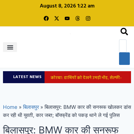
August 8, 2026 1:22 am
शिक्षा और रोजगार
LATEST NEWS
कोरबा: हाथियों को देखने उमड़ी भीड़, सेल्फी-
वीडियो के चक्कर में युवक घायल, वन विभाग ने किया
अलर्ट
छत्तीसगढ़: 5 IAS अफसरों की नई
Home
»
बिलासपुर
»
बिलासपुर: BMW कार की सनरूफ खोलकर डांस
कर रही थी युवती, कार जब्त; बॉयफ्रेंड को पकड़ थाने ले गई पुलिस
पदस्थापना, राज्य सरकार ने जारी किया आदेश
बिलासपुर: BMW कार की सनरूफ
राहुल ने कार की टंकी खोली, E20-पेट्रोल पर उठाए