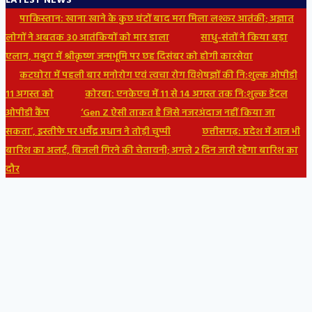
LATEST NEWS
पाकिस्तान: खाना खाने के कुछ घंटों बाद मरा मिला लश्कर आतंकी; अज्ञात
लोगों ने अबतक 30 आतंकियों को मार डाला
साधु-संतों ने किया बड़ा
एलान, मथुरा में श्रीकृष्ण जन्मभूमि पर छह दिसंबर को होगी कारसेवा
कटघोरा में पहली बार मनोरोग एवं त्वचा रोग विशेषज्ञों की नि:शुल्क ओपीडी
11 अगस्त को
कोरबा: एनकेएच में 11 से 14 अगस्त तक नि:शुल्क डेंटल
ओपीडी कैंप
‘Gen Z ऐसी ताकत है जिसे नजरअंदाज नहीं किया जा
सकता’, इस्तीफे पर धर्मेंद्र प्रधान ने तोड़ी चुप्पी
छत्तीसगढ़: प्रदेश में आज भी
बारिश का अलर्ट, बिजली गिरने की चेतावनी; अगले 2 दिन जारी रहेगा बारिश का
दौर