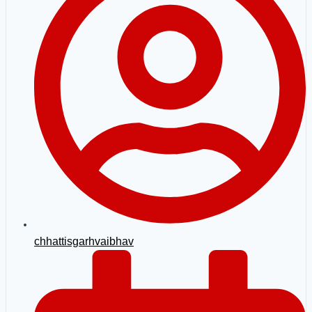
chhattisgarhvaibhav