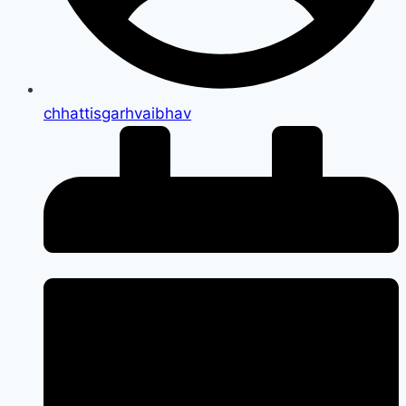
chhattisgarhvaibhav