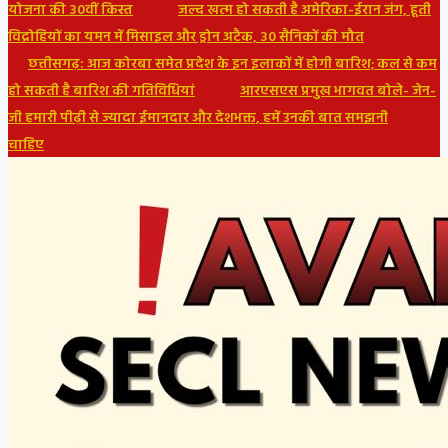
योजना की 30वीं किस्त
जल्द खत्म हो सकती है अमेरिका-ईरान जंग, हूती
विद्रोहियों का यमन में मिसाइल और ड्रोन अटैक, 30 सैनिकों की मौत
छत्तीसगढ़: आज कोरबा समेत प्रदेश के इन इलाकों में होगी बारिश; कल से कम
हो सकती है बारिश की गतिविधियां
आरएसएस प्रमुख भागवत बोले- जेन-
जी हमारी पीढ़ी से ज्यादा ईमानदार और देशभक्त, हमें उनकी बात समझनी
चाहिए