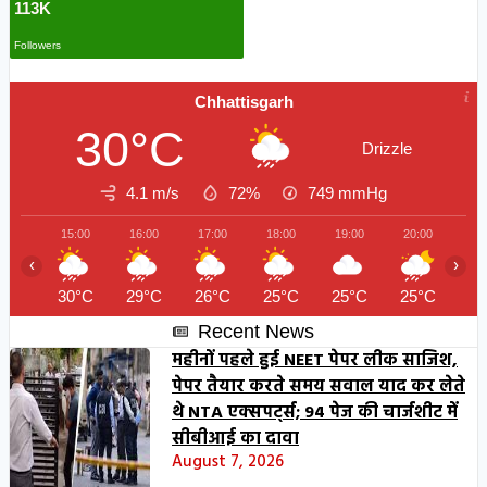
113K
Followers
Chhattisgarh
30°C
Drizzle
4.1 m/s
72%
749
mmHg
15:00
16:00
17:00
18:00
19:00
20:00
21
‹
›
30°C
29°C
26°C
25°C
25°C
25°C
25
Recent News
महीनों पहले हुई NEET पेपर लीक साजिश,
पेपर तैयार करते समय सवाल याद कर लेते
थे NTA एक्सपर्ट्स; 94 पेज की चार्जशीट में
सीबीआई का दावा
August 7, 2026