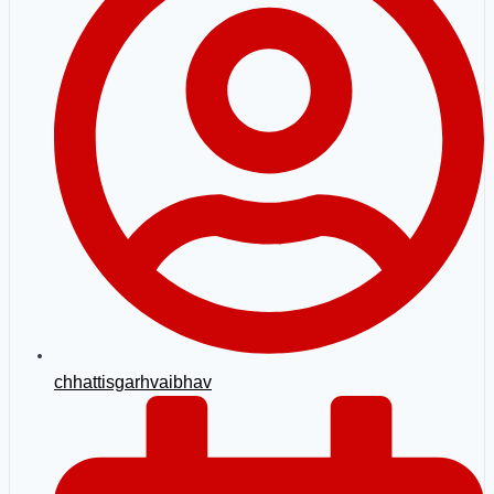
chhattisgarhvaibhav