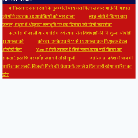
LATEST NEWS
पाकिस्तान: खाना खाने के कुछ घंटों बाद मरा मिला लश्कर आतंकी; अज्ञात
लोगों ने अबतक 30 आतंकियों को मार डाला
साधु-संतों ने किया बड़ा
एलान, मथुरा में श्रीकृष्ण जन्मभूमि पर छह दिसंबर को होगी कारसेवा
कटघोरा में पहली बार मनोरोग एवं त्वचा रोग विशेषज्ञों की नि:शुल्क ओपीडी
11 अगस्त को
कोरबा: एनकेएच में 11 से 14 अगस्त तक नि:शुल्क डेंटल
ओपीडी कैंप
‘Gen Z ऐसी ताकत है जिसे नजरअंदाज नहीं किया जा
सकता’, इस्तीफे पर धर्मेंद्र प्रधान ने तोड़ी चुप्पी
छत्तीसगढ़: प्रदेश में आज भी
बारिश का अलर्ट, बिजली गिरने की चेतावनी; अगले 2 दिन जारी रहेगा बारिश का
दौर