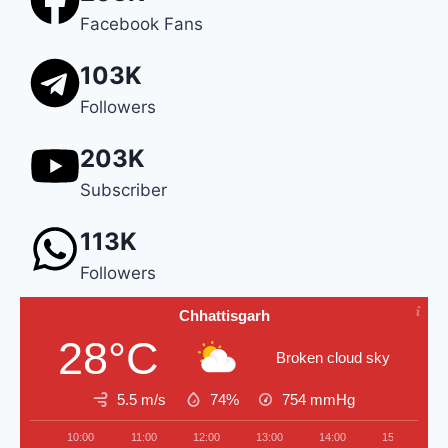
Facebook Fans
103K
Followers
203K
Subscriber
113K
Followers
Chhattisgarh
28°C
Broken cloud sky
5.5 m/s
74%
754
mmHg
10:00
11:00
12:00
13:00
14:00
15:00