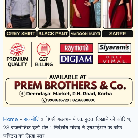
से मारपीट कर मोबाइल लूटने का आरोपी गिरफ्तार,
पुलिस ने घेराबंदी कर 4 महीने बाद पकड़ा, लूटा गया
फोन भी बरामद
कोरबा: न्यू कोरबा हॉस्पिटल
परिसर में ‘एक पेड़ मां के नाम’ अभियान के तहत
पौधारोपण
ममता बनर्जी की कार पर पथराव,
पुलिस पर गंभीर आरोप; बीजेपी ने हमले से किया
किनारा
Home
»
राजनीति
»
विपक्षी गठबंधन में एकजुटता दिखाने की कोशिश,
23 राजनीतिक दलों और 1 निर्दलीय सांसद ने एसआईआर पर चीफ
जस्टिस को लिखा पत्र