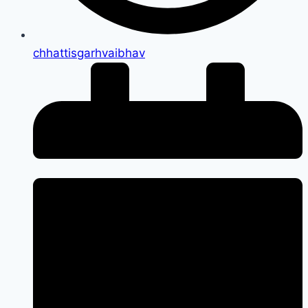
chhattisgarhvaibhav