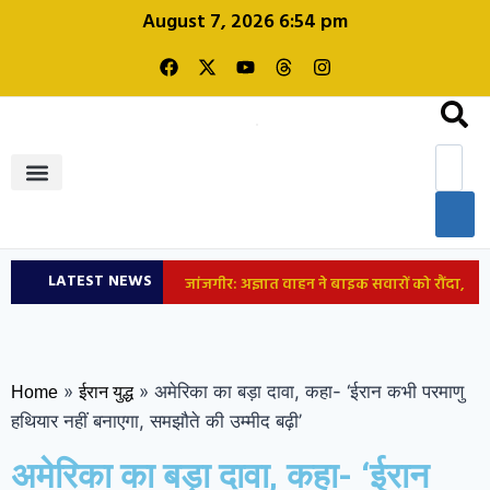
August 7, 2026 6:54 pm
शिक्षा और रोजगार
LATEST NEWS
जांजगीर: अज्ञात वाहन ने बाइक सवारों को रौंदा,
एक युवक की मौके पर मौत, दो गंभीर घायल
कांग्रेस ने सांसदों को जारी किया व्हिप; तीन दिन
»
»
अमेरिका का बड़ा दावा, कहा- ‘ईरान कभी परमाणु
Home
ईरान युद्ध
हथियार नहीं बनाएगा, समझौते की उम्मीद बढ़ी’
तक सदन में मौजूद रहने के निर्देश; FCRA बिल पर
अमेरिका का बड़ा दावा, कहा- ‘ईरान
घमासान के आसार
महीनों पहले हुई NEET