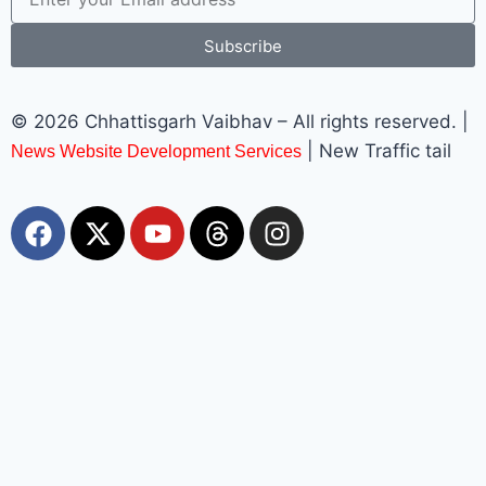
Subscribe
© 2026 Chhattisgarh Vaibhav – All rights reserved. |
| New Traffic tail
News Website Development Services
Most Viewed
जांजगीर: अज्ञात वाहन ने बाइक सवारों को रौंदा, एक युवक की मौके पर मौत, दो
गंभीर घायल
chhattisgarhvaibhav
August 7, 2026
जांजगीर-चांपा। जिले के अकलतरा थाना क्षेत्र में नेशनल हाईवे पर शुक्रवार को एक
दर्दनाक सड़क हादसा हो गया। तरौद चौक के पास एक अज्ञात वाहन ने बाइक सवारों को