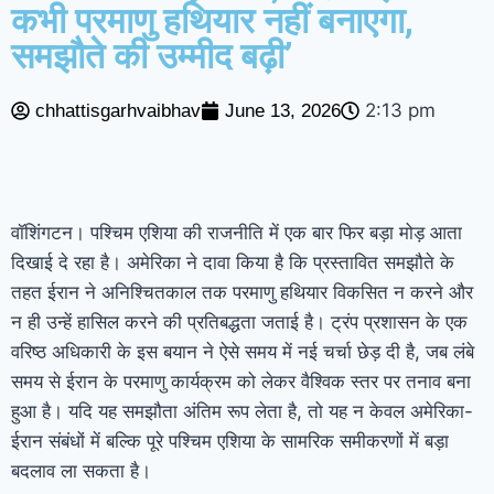
कभी परमाणु हथियार नहीं बनाएगा,
पेपर लीक साजिश, पेपर तैयार करते समय सवाल याद
समझौते की उम्मीद बढ़ी’
कर लेते थे NTA एक्सपर्ट्स; 94 पेज की चार्जशीट में
2:13 pm
chhattisgarhvaibhav
June 13, 2026
सीबीआई का दावा
पटना: युवक की मौत पर
भड़की भीड़, बस समेत 10 वाहन फूंके, पुलिस चौकी में
लगाई आग
छत्तीसगढ़: सीएम साय आज जारी
वॉशिंगटन। पश्चिम एशिया की राजनीति में एक बार फिर बड़ा मोड़ आता
दिखाई दे रहा है। अमेरिका ने दावा किया है कि प्रस्तावित समझौते के
करेंगे महतारी वंदन योजना की 30वीं किस्त
तहत ईरान ने अनिश्चितकाल तक परमाणु हथियार विकसित न करने और
जल्द खत्म हो सकती है अमेरिका-ईरान जंग, हूती
न ही उन्हें हासिल करने की प्रतिबद्धता जताई है। ट्रंप प्रशासन के एक
वरिष्ठ अधिकारी के इस बयान ने ऐसे समय में नई चर्चा छेड़ दी है, जब लंबे
विद्रोहियों का यमन में मिसाइल और ड्रोन अटैक, 30
समय से ईरान के परमाणु कार्यक्रम को लेकर वैश्विक स्तर पर तनाव बना
सैनिकों की मौत
हुआ है। यदि यह समझौता अंतिम रूप लेता है, तो यह न केवल अमेरिका-
ईरान संबंधों में बल्कि पूरे पश्चिम एशिया के सामरिक समीकरणों में बड़ा
बदलाव ला सकता है।