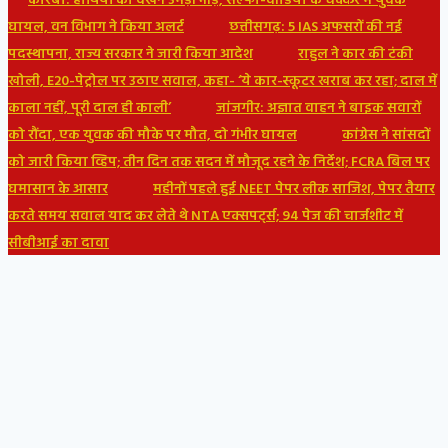
कोरबा: हाथियों को देखने उमड़ी भीड़, सेल्फी-वीडियो के चक्कर में युवक
घायल, वन विभाग ने किया अलर्ट
छत्तीसगढ़: 5 IAS अफसरों की नई
पदस्थापना, राज्य सरकार ने जारी किया आदेश
राहुल ने कार की टंकी
खोली, E20-पेट्रोल पर उठाए सवाल, कहा- ‘ये कार-स्कूटर खराब कर रहा; दाल में
काला नहीं, पूरी दाल ही काली’
जांजगीर: अज्ञात वाहन ने बाइक सवारों
को रौंदा, एक युवक की मौके पर मौत, दो गंभीर घायल
कांग्रेस ने सांसदों
को जारी किया व्हिप; तीन दिन तक सदन में मौजूद रहने के निर्देश; FCRA बिल पर
घमासान के आसार
महीनों पहले हुई NEET पेपर लीक साजिश, पेपर तैयार
करते समय सवाल याद कर लेते थे NTA एक्सपर्ट्स; 94 पेज की चार्जशीट में
सीबीआई का दावा