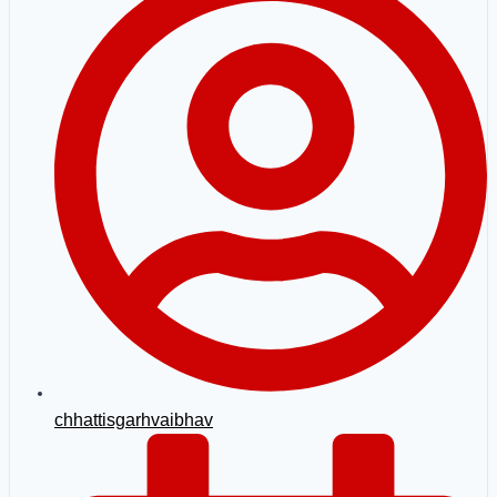
chhattisgarhvaibhav