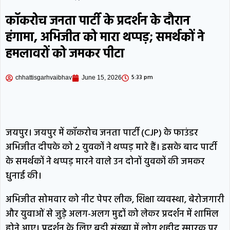
सरेंडर; 2013 में साथी पत्रकार ने लगाया था
कॉकरोच जनता पार्टी के प्रदर्शन के दौरान
आरोप
देशभर में सुलगने लगी आरक्षण विरोधी आग,
हंगामा, अभिजीत को मारा थप्पड़; समर्थकों ने
हमलावरों को जमकर पीटा
लखनऊ से नागपुर तक बवाल; भाजपा को वोट न
देने…
छत्तीसगढ़: ‘बिजली कंपनी बेच रही साय
5:33 pm
chhattisgarhvaibhav
June 15, 2026
सरकार’; कांग्रेस ने लगाए अडानी को बेचने की
साज़िश रचने के आरोप
तहलका के पूर्व एडिटर
जयपुर। जयपुर में कॉकरोच जनता पार्टी (CJP) के फाउंडर
तरुण तेजपाल दोषी करार, 2013 में लगा था रेप का
अभिजीत दीपके को 2 युवकों ने थप्पड़ मारे हैं। इसके बाद पार्टी
आरोप
कोरबा: बेकाबू हुआ कोयले से भरा ट्रेलर,
के समर्थकों ने थप्पड़ मारने वाले उन दोनों युवकों की जमकर
धुनाई की।
रेलिंग तोड़कर गार्डन में पलटा; बड़ा हादसा टला
अभिजीत सोमवार को नीट पेपर लीक, शिक्षा व्यवस्था, बेरोजगारी
और युवाओं से जुड़े अलग-अलग मुद्दों को लेकर प्रदर्शन में शामिल
होने आए। प्रदर्शन के लिए बड़ी संख्या में लोग शहीद स्मारक पर