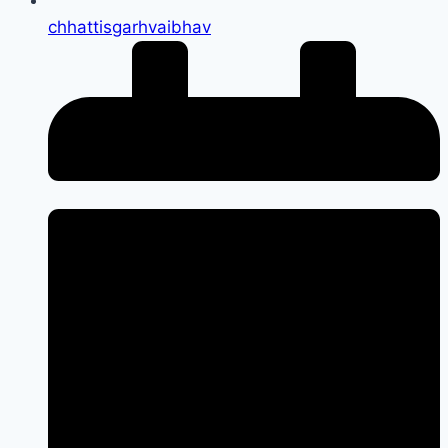
chhattisgarhvaibhav