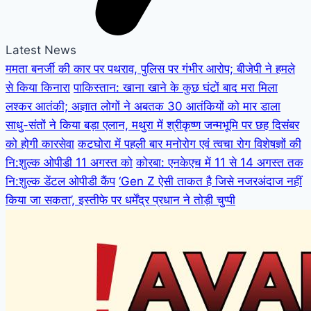
Latest News
ममता बनर्जी की कार पर पथराव, पुलिस पर गंभीर आरोप; बीजेपी ने हमले
से किया किनारा
पाकिस्तान: खाना खाने के कुछ घंटों बाद मरा मिला
लश्कर आतंकी; अज्ञात लोगों ने अबतक 30 आतंकियों को मार डाला
साधु-संतों ने किया बड़ा एलान, मथुरा में श्रीकृष्ण जन्मभूमि पर छह दिसंबर
को होगी कारसेवा
कटघोरा में पहली बार मनोरोग एवं त्वचा रोग विशेषज्ञों की
नि:शुल्क ओपीडी 11 अगस्त को
कोरबा: एनकेएच में 11 से 14 अगस्त तक
नि:शुल्क डेंटल ओपीडी कैंप
‘Gen Z ऐसी ताकत है जिसे नजरअंदाज नहीं
किया जा सकता’, इस्तीफे पर धर्मेंद्र प्रधान ने तोड़ी चुप्पी