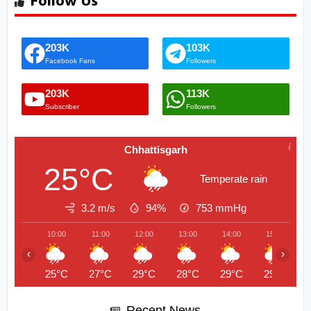
Follow Us
203K
103K
Facebook Fans
Followers
203K
113K
Subscriber
Followers
Chhattisgarh
25°C
Temperate rain
3.2 m/s
94%
753
mmHg
10:00
11:00
12:00
13:00
14:00
15:00
‹
›
25°C
27°C
29°C
28°C
29°C
29°C
Recent News