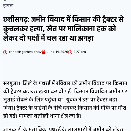
राहुल ने कार की टंकी खोली, E20-पेट्रोल पर
झगड़ा
उठाए सवाल, कहा- ‘ये कार-स्कूटर खराब कर
छत्तीसगढ़: जमीन विवाद में किसान की ट्रैक्टर से
रहा; दाल में काला नहीं, पूरी दाल ही काली’
कुचलकर हत्या, खेत पर मालिकाना हक को
लेकर दो पक्षों में चल रहा था झगड़ा
जांजगीर: अज्ञात वाहन ने बाइक सवारों को रौंदा,
एक युवक की मौके पर मौत, दो गंभीर घायल
chhattisgarhvaibhav
June 14, 2026
3:27 pm
कांग्रेस ने सांसदों को जारी किया व्हिप; तीन
दिन तक सदन में मौजूद रहने के निर्देश; FCRA
सरगुजा। जिले के पथरई में रविवार को जमीन विवाद पर किसान
बिल पर घमासान के आसार
महीनों पहले हुई
की ट्रैक्टर चढ़ाकर हत्या कर दी गई। किसान विवादित जमीन पर
NEET पेपर लीक साजिश, पेपर तैयार करते
जुताई रोकने के लिए पहुंचा था। युवक ने उस पर ट्रैक्टर चढ़ा
दिया। ट्रैक्टर के पहियों के नीचे दबकर किसान की मौके पर मौत
समय सवाल याद कर लेते थे NTA एक्सपर्ट्स;
हो गई। मामला बतौली थाना क्षेत्र का है।
94 पेज की चार्जशीट में सीबीआई का दावा
जानकारी के मुताबिक, पथरई के लालमाटी में जमीन को लेकर