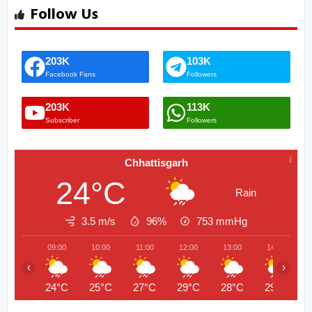
Follow Us
203K
103K
Facebook Fans
Followers
203K
113K
Subscriber
Followers
Chhattisgarh
24°C
Rain
3.5 m/s
96%
753
mmHg
09:00
10:00
11:00
12:00
13:00
14:00
‹
›
24°C
25°C
27°C
29°C
28°C
29°C