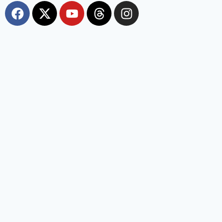
Most Viewed
कोरबा: हाथियों को देखने उमड़ी भीड़, सेल्फी-वीडियो के चक्कर में
युवक घायल, वन विभाग ने किया अलर्ट
chhattisgarhvaibhav
August 7, 2026
कोरबा । कोरबा में फसल तैयार होने के साथ ही हाथियों का आतंक फिर बढ़ गया है। लेकिन
इस बार हाथियों के साथ-साथ ग्रामीणों की लापरवाही भी खतरा बन रही है। कुदमुरा रेंज में
ग्रामीण हाथियों को भगाने और देखने के लिए अपनी जान जोखिम में डाल रहे हैं। वन विभाग
की बार-बार चेतावनी के
छत्तीसगढ़: 5 IAS अफसरों की नई पदस्थापना,
राज्य सरकार ने जारी किया आदेश
August 7, 2026
राहुल ने कार की टंकी खोली, E20-पेट्रोल पर