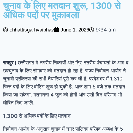
चुनाव के लिए मतदान शुरू, 1300 से
छत्तीसगढ़: ‘बिजली कंपनी बेच रही साय सरकार’;
अधिक पदों पर मुकाबला
कांग्रेस ने लगाए अडानी को बेचने की साज़िश रचने के
9:34 am
chhattisgarhvaibhav
June 1, 2026
आरोप
तहलका के पूर्व एडिटर तरुण तेजपाल
दोषी करार, 2013 में लगा था रेप का आरोप
कोरबा: बेकाबू हुआ कोयले से भरा ट्रेलर, रेलिंग
रायपुर।
छत्तीसगढ़ में नगरीय निकायों और त्रि-स्तरीय पंचायतों के आम व
उपचुनाव के लिए सोमवार को मतदान हो रहा है. राज्य निर्वाचन आयोग ने
तोड़कर गार्डन में पलटा; बड़ा हादसा टला
ईरान
चुनावी प्रक्रिया की सभी तैयारियां पूरी कर ली हैं. प्रदेशभर में 1,310
ने दी धमकी, कहा- ‘अमेरिका ने अटैक किया तो पूरे
रिक्त पदों के लिए वोटिंग शुरू हो चुकी है. आज शाम 5 बजे तक मतदान
किया जा सकेगा. मतगणना 4 जून को होगी और उसी दिन परिणाम भी
इलाके के एनर्जी ठिकानों को बनाएंगे निशाना’
घोषित किए जाएंगे.
1,300 से अधिक पदों के लिए मतदान
निर्वाचन आयोग के अनुसार चुनाव में नगर पालिका परिषद अध्यक्ष के 5