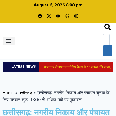
August 6, 2026 8:08 pm
शिक्षा और रोजगार
LATEST NEWS
पत्रकार तेजपाल को रेप केस में 10 साल की सजा,
बॉम्बे हाईकोर्ट बोला- 2 हफ्ते में करें सरेंडर; 2013 में
साथी पत्रकार ने लगाया था आरोप
देशभर में
»
»
छत्तीसगढ़: नगरीय निकाय और पंचायत चुनाव के
Home
छत्तीसगढ़
लिए मतदान शुरू, 1300 से अधिक पदों पर मुकाबला
सुलगने लगी आरक्षण विरोधी आग, लखनऊ से नागपुर
छत्तीसगढ़: नगरीय निकाय और पंचायत
तक बवाल; भाजपा को वोट न देने…