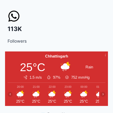
113K
Followers
Chhattisgarh
25°C
Rain
1.5 m/s
97%
752
mmHg
20:00
21:00
22:00
23:00
00:00
01:00
‹
›
25°C
25°C
25°C
25°C
25°C
25°C