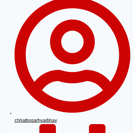
chhattisgarhvaibhav