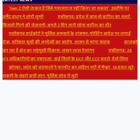
LATEST NEWS
‘Gen Z ऐसी ताकत है जिसे नजरअंदाज नहीं किया जा सकता’, इस्तीफे पर
धर्मेंद्र प्रधान ने तोड़ी चुप्पी
छत्तीसगढ़: प्रदेश में आज भी बारिश का अलर्ट,
बिजली गिरने की चेतावनी; अगले 2 दिन जारी रहेगा बारिश का दौर
छत्तीसगढ़ हाईकोर्ट ने पुलिस अफसरों के ट्रांसफर-पोस्टिंग आदेश पर लगाई
रोक, वरिष्ठता सूची की अनदेखी का आरोप, शासन से मांगा जवाब
बालको
कर रहा है क्षेत्र का चहुंमुखी विकास: लखन लाल देवांगन
छत्तीसगढ़: 24
IFS अधिकारियों का तबादला, कई जिलों के DCF और CCF बदले; देखें लिस्ट
कोरबा: अधेड़ को बदमाशों ने मारपीट कर अहिरन नदी में फेंका, 10 हजार लूटे;
लकड़ी के सहारे बची जान, पुलिस जांच में जुटी