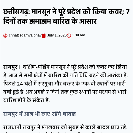
अहिरन नदी में फेंका, 10 हजार लूटे; लकड़ी के
छत्तीसगढ़: मानसून ने पूरे प्रदेश को किया कवर; 7
सहारे बची जान, पुलिस जांच में जुटी
कोरबा में 6
दिनों तक झमाझम बारिश के आसार
फीट का सबसे छोटा किंग कोबरा मिला, बाथरूम में
9:18 am
chhattisgarhvaibhav
July 1, 2026
छिपा था, रेस्क्यू टीम ने पकड़ा
कोरबा: खेत में काम
करने पहुंचे किसान तो उड़े होश, कीचड़ में बैठा मिला
मगरमच्छ; ग्रामीणों ने जाल से बांधा
छत्तीसगढ़:
रायपुर।
दक्षिण-पश्चिम मानसून ने पूरे प्रदेश को कवर कर लिया
है. आज से सभी क्षेत्रों में बारिश की गतिविधि बढ़ने की आशंका है.
भगवान शिव को लेकर आपत्तिजनक टिप्पणी, हिंदू
पिछले 24 घंटों में सरगुजा और बस्तर के एक-दो स्थानों पर भारी
संगठनों का हंगामा; क्रिश्चियन फोरम का नेता
वर्षा हुई है. अब अगले 7 दिनों तक कुछ स्थानों पर मध्यम से भारी
बारिश होने के संकेत हैं.
अरेस्ट
रायपुर में आज भी छाए रहेंगे बादल
राजधानी रायपुर में मंगलवार को सुबह से काले बादल छाए रहे.