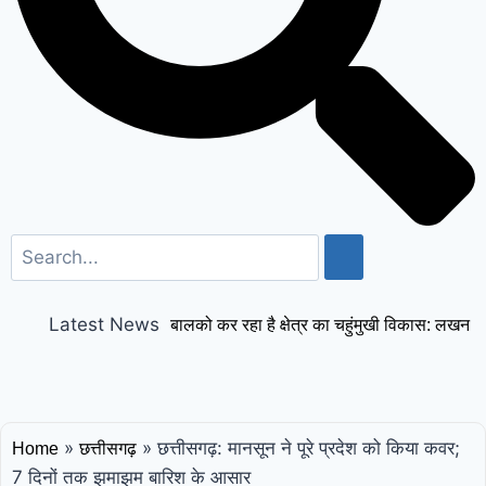
Latest News
बालको कर रहा है क्षेत्र का चहुंमुखी विकास: लखन
लाल देवांगन
छत्तीसगढ़: 24 IFS अधिकारियों का
तबादला, कई जिलों के DCF और CCF बदले; देखें
»
»
छत्तीसगढ़: मानसून ने पूरे प्रदेश को किया कवर;
Home
छत्तीसगढ़
लिस्ट
कोरबा: अधेड़ को बदमाशों ने मारपीट कर
7 दिनों तक झमाझम बारिश के आसार