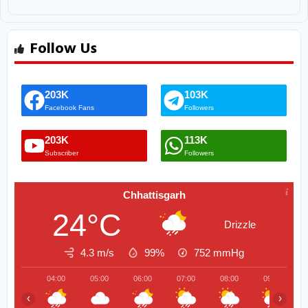
Follow Us
203K
103K
Facebook Fans
Followers
203K
113K
Subscriber
Followers
Chhattisgarh
24°C
Drizzle
4.3 m/s
99%
752
mmHg
04:00
05:00
06:00
07:00
08:00
09:00
‹
›