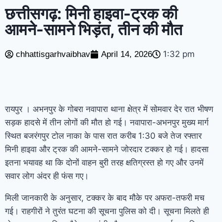
मार डाला
साधु-संतों ने किया बड़ा एलान, मथुरा में
छत्तीसगढ़: मिनी हाइवा-ट्रक की
आमने-सामने भिड़ंत, तीन की मौत
श्रीकृष्ण जन्मभूमि पर छह दिसंबर को होगी कारसेवा
कटघोरा में पहली बार मनोरोग एवं त्वचा रोग विशेषज्ञों
1:32 pm
chhattisgarhvaibhav
April 14, 2026
की नि:शुल्क ओपीडी 11 अगस्त को
कोरबा:
एनकेएच में 11 से 14 अगस्त तक नि:शुल्क डेंटल
रायपुर । अभनपुर के गोबरा नवापारा थाना क्षेत्र में सोमवार देर रात भीषण
ओपीडी कैंप
‘Gen Z ऐसी ताकत है जिसे
सड़क हादसे में तीन लोगों की मौत हो गई। नवापारा-अभनपुर मुख्य मार्ग
नजरअंदाज नहीं किया जा सकता’, इस्तीफे पर
स्थित बजरंगपुर टोल नाका के पास रात करीब 1:30 बजे तेज रफ्तार
मिनी हाइवा और ट्रक की आमने-सामने जोरदार टक्कर हो गई। हादसा
धर्मेंद्र प्रधान ने तोड़ी चुप्पी
इतना भयावह था कि दोनों वाहन बुरी तरह क्षतिग्रस्त हो गए और उनमें
सवार लोग अंदर ही फंस गए।
मिली जानकारी के अनुसार, टक्कर के बाद मौके पर अफरा-तफरी मच
गई। राहगीरों ने तुरंत घटना की सूचना पुलिस को दी। सूचना मिलते ही