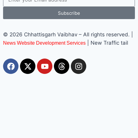
Subscribe
© 2026 Chhattisgarh Vaibhav – All rights reserved. |
| New Traffic tail
News Website Development Services
Most Viewed
ममता बनर्जी की कार पर पथराव, पुलिस पर गंभीर आरोप; बीजेपी ने हमले से
किया किनारा
chhattisgarhvaibhav
August 9, 2026
कोलकाता: पश्चिम बंगाल के उत्तर 24 परगना जिले के बैरकपुर में रविवार को पूर्व मुख्यमंत्री
और तृणमूल कांग्रेस प्रमुख ममता बनर्जी के काफिले को विरोध का सामना करना पड़ा।