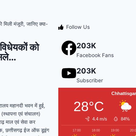
़: ‘बिजली कंपनी बेच रही साय सरकार’; कांग्रेस ने लगाए अडानी को बेचने की सा
 हुआ कोयले से भरा ट्रेलर, रेलिंग तोड़कर गार्डन में पलटा; बड़ा हादसा टला
ईरान न
ो मिली मंजूरी, जानिए क्या-
Follow Us
 विधेयकों को
203K
ैसले…
Facebook Fans
203K
Subscriber
Chhattisga
28°C
त्रालय महानदी भवन में हुई,
य (स्थापना एवं संचालन)
4.4 m/s
84%
गढ़ माल एवं सेवा कर
ेयक, छत्तीसगढ़ ईज ऑफ डूइंग
17:00
18:00
19:00
20: