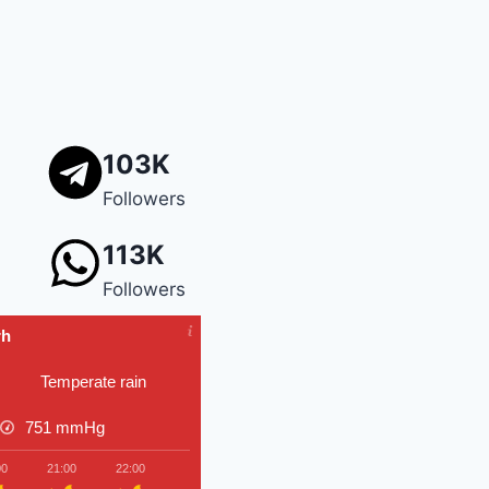
ज़िश रचने के आरोप
तहलका के पूर्व एडिटर तरुण तेजपाल दोषी
े दी धमकी, कहा- ‘अमेरिका ने अटैक किया तो पूरे इलाके के
103K
Followers
113K
Followers
rh
Temperate rain
751
mmHg
00
21:00
22:00
23:00
00:00
01:00
02:00
03:00