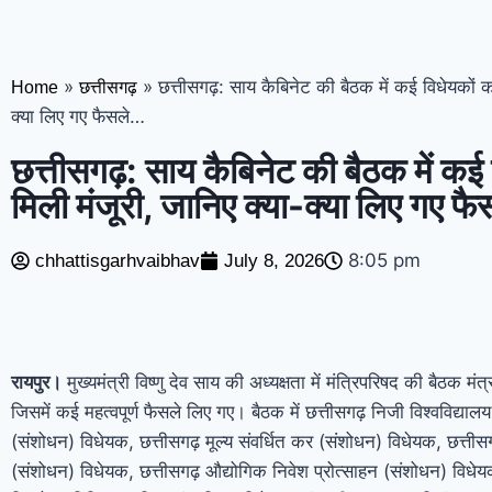
नागपुर तक बवाल; भाजपा को वोट न देने…
छत्तीसगढ
करार, 2013 में लगा था रेप का आरोप
कोरबा: बेकाबू
»
»
छत्तीसगढ़: साय कैबिनेट की बैठक में कई विधेयकों क
Home
छत्तीसगढ़
एनर्जी ठिकानों को बनाएंगे निशाना’
क्या लिए गए फैसले…
छत्तीसगढ़: साय कैबिनेट की बैठक में कई
मिली मंजूरी, जानिए क्या-क्या लिए गए फ
8:05 pm
chhattisgarhvaibhav
July 8, 2026
रायपुर।
मुख्यमंत्री विष्णु देव साय की अध्यक्षता में मंत्रिपरिषद की बैठक मं
जिसमें कई महत्वपूर्ण फैसले लिए गए। बैठक में छत्तीसगढ़ निजी विश्वविद्याल
(संशोधन) विधेयक, छत्तीसगढ़ मूल्य संवर्धित कर (संशोधन) विधेयक, छत्तीस
(संशोधन) विधेयक, छत्तीसगढ़ औद्योगिक निवेश प्रोत्साहन (संशोधन) विध