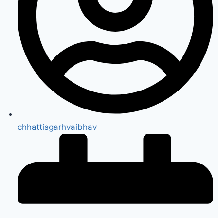
chhattisgarhvaibhav