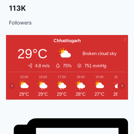
113K
Followers
Chhattisgarh
29°C
Broken cloud sky
4.8 m/s
75%
751
mmHg
15:00
16:00
17:00
18:00
19:00
20:00
‹
›
29°C
29°C
29°C
28°C
27°C
26°C