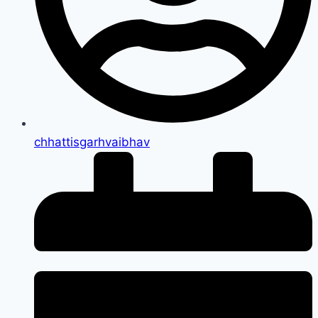
chhattisgarhvaibhav