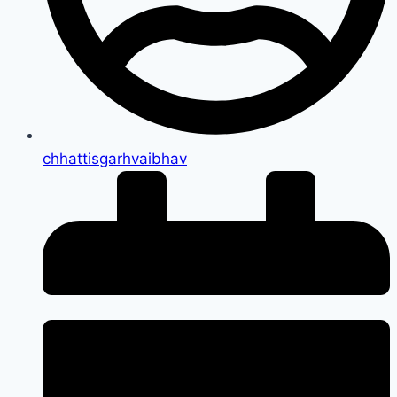
chhattisgarhvaibhav