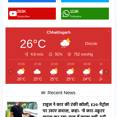
203K
113K
Subscriber
Followers
Chhattisgarh
26°C
Drizzle
4.6 m/s
91%
752
mmHg
20:00
21:00
22:00
23:00
00:00
01:00
‹
›
26°C
25°C
25°C
25°C
24°C
24°C
Recent News
राहुल ने कार की टंकी खोली, E20-पेट्रोल
पर उठाए सवाल, कहा- ‘ये कार-स्कूटर