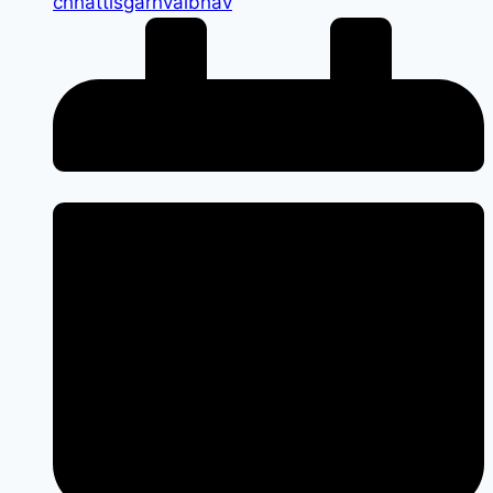
chhattisgarhvaibhav