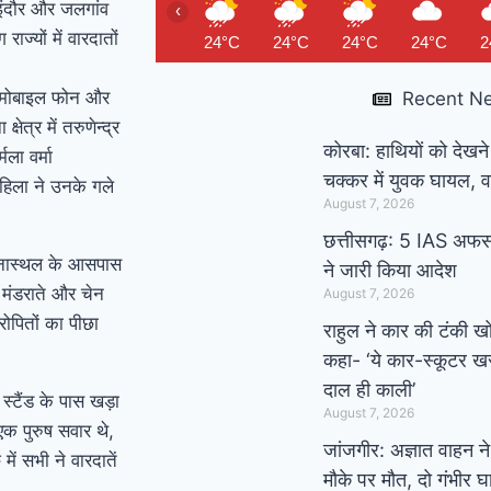
इंदौर और जलगांव
‹
ज्यों में वारदातों
24°C
24°C
24°C
24°C
2
र मोबाइल फोन और
Recent N
त्र में तरुणेन्द्र
कोरबा: हाथियों को देखने
ला वर्मा
चक्कर में युवक घायल, व
हिला ने उनके गले
August 7, 2026
छत्तीसगढ़: 5 IAS अफसर
घटनास्थल के आसपास
ने जारी किया आदेश
 मंडराते और चेन
August 7, 2026
ोपितों का पीछा
राहुल ने कार की टंकी 
कहा- ‘ये कार-स्कूटर खरा
दाल ही काली’
स्टैंड के पास खड़ा
August 7, 2026
एक पुरुष सवार थे,
जांजगीर: अज्ञात वाहन न
ें सभी ने वारदातें
मौके पर मौत, दो गंभीर 