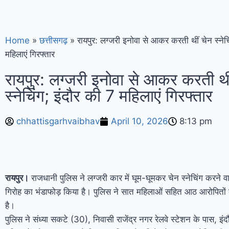
ने जारी किया आदेश
राहुल ने कार की टंकी खोली
जांजगीर: अज्ञात वाहन ने बाइक सवारों को रौंदा,
Home
»
छत्तीसगढ़
»
रायपुर: लग्जरी इनोवा से आकर करती थीं चेन स्नेचि
के निर्देश; FCRA बिल पर घमासान के आसार
मह
महिलाएं गिरफ्तार
चार्जशीट में सीबीआई का दावा
रायपुर: लग्जरी इनोवा से आकर करती थी
स्नेचिंग; इंदौर की 7 महिलाएं गिरफ्तार
chhattisgarhvaibhav
April 10, 2026
8:13 pm
रायपुर।
राजधानी पुलिस ने लग्जरी कार में घूम-घूमकर चेन स्नेचिंग करने वा
गिरोह का भंडाफोड़ किया है। पुलिस ने सात महिलाओं सहित आठ आरोपितों 
है।
पुलिस ने संध्या सकटे (30), निवासी राजेंद्र नगर रेलवे स्टेशन के पास, इं