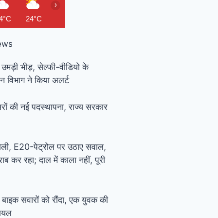
›
4°C
24°C
25°C
26°C
26°C
27°C
27°C
28
ews
 उमड़ी भीड़, सेल्फी-वीडियो के
न विभाग ने किया अलर्ट
ों की नई पदस्थापना, राज्य सरकार
खोली, E20-पेट्रोल पर उठाए सवाल,
ब कर रहा; दाल में काला नहीं, पूरी
े बाइक सवारों को रौंदा, एक युवक की
घायल