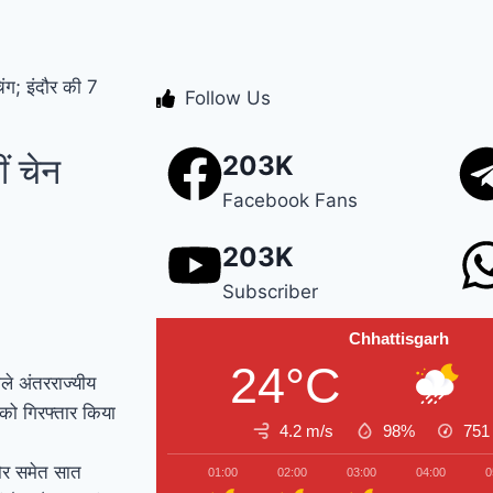
, E20-पेट्रोल पर उठाए सवाल, कहा- ‘ये कार-स्कूटर खराब कर रहा; दाल में 
 एक युवक की मौके पर मौत, दो गंभीर घायल
कांग्रेस ने सांसदों को जारी किय
ंग; इंदौर की 7
Follow Us
ीनों पहले हुई NEET पेपर लीक साजिश, पेपर तैयार करते समय सवाल याद कर
ं चेन
203K
Facebook Fans
203K
Subscriber
Chhattisgarh
24°C
ले अंतरराज्यीय
को गिरफ्तार किया
4.2 m/s
98%
75
दौर समेत सात
01:00
02:00
03:00
04:00
0