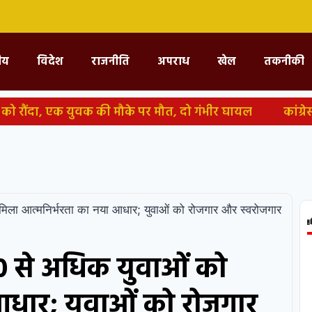
्रीय
विदेश
राजनीति
अपराध
खेल
तकनीकी
 को रौंदा, एक युवक की मौके पर मौत, दो गंभीर घायल
कांग्
ल पर घमासान के आसार
महीनों पहले हुई NEET पेपर लीक साज
ं सीबीआई का दावा
पटना: युवक की मौत पर भड़की भीड़, बस स
 करेंगे महतारी वंदन योजना की 30वीं किस्त
जल्द खत्म हो स
मिला आत्मनिर्भरता का नया आधार; युवाओं को रोजगार और स्वरोजगार
ों की मौत
000 से अधिक युवाओं को
आधार; युवाओं को रोजगार