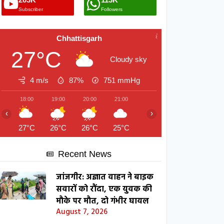
Subscriber
Followers
Chhattisgarh
27°C
Cloudy sky
4 m/s
87%
751
mmHg
18:00
19:00
20:00
21:00
22:00
23:00
00:00
‹
›
27°C
26°C
26°C
25°C
25°C
25°C
24°C
Recent News
जांजगीर: अज्ञात वाहन ने बाइक
सवारों को रौंदा, एक युवक की
मौके पर मौत, दो गंभीर घायल
August 7, 2026