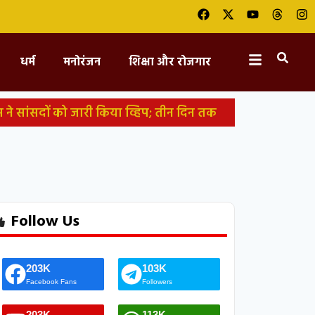
धर्म
मनोरंजन
शिक्षा और रोजगार
रेस ने सांसदों को जारी किया व्हिप; तीन दिन तक
िश, पेपर तैयार करते समय सवाल याद कर लेते थे
मेत 10 वाहन फूंके, पुलिस चौकी में लगाई
कती है अमेरिका-ईरान जंग, हूती विद्रोहियों का
Follow Us
203K
103K
Facebook Fans
Followers
203K
113K