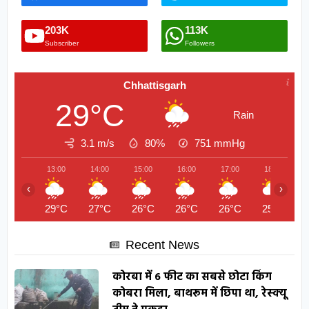
203K
113K
Subscriber
Followers
Chhattisgarh
29°C
Rain
3.1 m/s
80%
751
mmHg
13:00
14:00
15:00
16:00
17:00
18:00
‹
›
29°C
27°C
26°C
26°C
26°C
25°C
Recent News
कोरबा में 6 फीट का सबसे छोटा किंग
कोबरा मिला, बाथरूम में छिपा था, रेस्क्यू