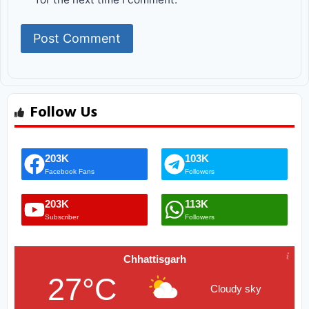
Follow Us
203K
103K
Facebook Fans
Followers
203K
113K
Subscriber
Followers
Chhattisgarh
27°C
Cloudy sky