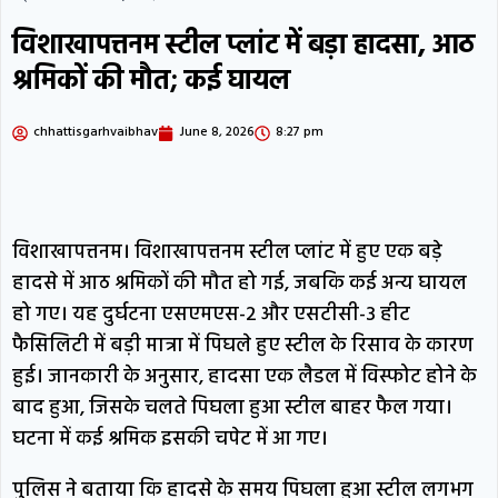
अभियान के तहत पौधारोपण
ममता बनर्जी की
विशाखापत्तनम स्टील प्लांट में बड़ा हादसा, आठ
कार पर पथराव, पुलिस पर गंभीर आरोप; बीजेपी
श्रमिकों की मौत; कई घायल
ने हमले से किया किनारा
पाकिस्तान: खाना खाने
chhattisgarhvaibhav
June 8, 2026
8:27 pm
के कुछ घंटों बाद मरा मिला लश्कर आतंकी;
अज्ञात लोगों ने अबतक 30 आतंकियों को मार
डाला
साधु-संतों ने किया बड़ा एलान, मथुरा में
विशाखापत्तनम। विशाखापत्तनम स्टील प्लांट में हुए एक बड़े
श्रीकृष्ण जन्मभूमि पर छह दिसंबर को होगी
हादसे में आठ श्रमिकों की मौत हो गई, जबकि कई अन्य घायल
हो गए। यह दुर्घटना एसएमएस-2 और एसटीसी-3 हीट
कारसेवा
कटघोरा में पहली बार मनोरोग एवं त्वचा
फैसिलिटी में बड़ी मात्रा में पिघले हुए स्टील के रिसाव के कारण
रोग विशेषज्ञों की नि:शुल्क ओपीडी 11 अगस्त को
हुई। जानकारी के अनुसार, हादसा एक लैडल में विस्फोट होने के
बाद हुआ, जिसके चलते पिघला हुआ स्टील बाहर फैल गया।
घटना में कई श्रमिक इसकी चपेट में आ गए।
पुलिस ने बताया कि हादसे के समय पिघला हुआ स्टील लगभग