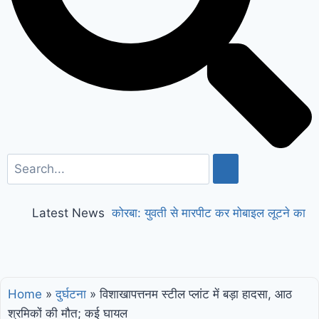
Latest News
कोरबा: युवती से मारपीट कर मोबाइल लूटने का
आरोपी गिरफ्तार, पुलिस ने घेराबंदी कर 4 महीने
बाद पकड़ा, लूटा गया फोन भी बरामद
कोरबा: न्यू
Home
»
दुर्घटना
»
विशाखापत्तनम स्टील प्लांट में बड़ा हादसा, आठ
कोरबा हॉस्पिटल परिसर में ‘एक पेड़ मां के नाम’
श्रमिकों की मौत; कई घायल