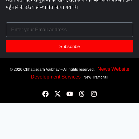
छत्तीसगढ़ और देश-दुनिया की ताज़ा, सटीक और निष्पक्ष खबरें पाठकों तक
पहुँचाने के उद्देश्य से स्थापित किया गया है।
Subscribe
News Website
© 2026 Chhattisgarh Vaibhav – All rights reserved. |
Development Services
| New Traffic tail
Most Viewed
कोरबा: हाथियों को देखने उमड़ी भीड़, सेल्फी-वीडियो के चक्कर में युवक घायल,