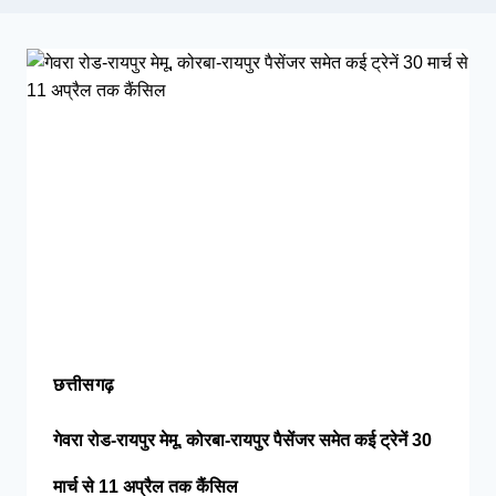
अज्ञात वाहन ने बाइक सवारों को रौंदा, एक युवक की
मौके पर मौत, दो गंभीर घायल
कांग्रेस ने
सांसदों को जारी किया व्हिप; तीन दिन तक सदन में
मौजूद रहने के निर्देश; FCRA बिल पर घमासान के
आसार
महीनों पहले हुई NEET पेपर लीक
साजिश, पेपर तैयार करते समय सवाल याद कर लेते थे
NTA एक्सपर्ट्स; 94 पेज की चार्जशीट में सीबीआई का
दावा
छत्तीसगढ़
गेवरा रोड-रायपुर मेमू, कोरबा-रायपुर पैसेंजर समेत कई ट्रेनें 30
मार्च से 11 अप्रैल तक कैंसिल